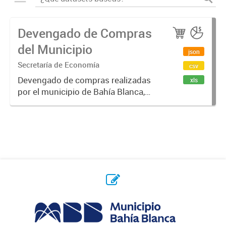
Devengado de Compras
del Municipio
json
Secretaría de Economía
csv
Devengado de compras realizadas
xls
por el municipio de Bahía Blanca,
por año y proveedor. Un monto
devengado es una cantidad de
dinero que se compromete, luego
de emitido un contrato / orden de...