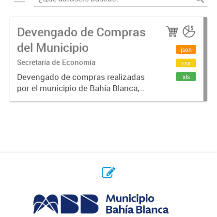
Devengado de Compras
del Municipio
json
Secretaría de Economía
csv
Devengado de compras realizadas
xls
por el municipio de Bahía Blanca,
por año y proveedor. Un monto
devengado es una cantidad de
dinero que se compromete, luego
de emitido un contrato / orden de...