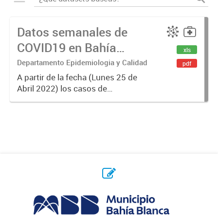
Datos semanales de
COVID19 en Bahía
xls
Blanca
Departamento Epidemiologia y Calidad
pdf
A partir de la fecha (Lunes 25 de
Abril 2022) los casos de
Coronavirus se informarán
semanalmente.