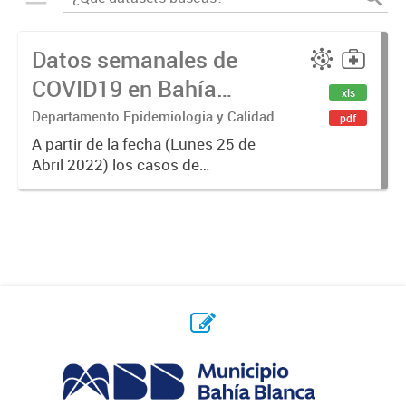
Datos semanales de
COVID19 en Bahía
xls
Blanca
Departamento Epidemiologia y Calidad
pdf
A partir de la fecha (Lunes 25 de
Abril 2022) los casos de
Coronavirus se informarán
semanalmente.