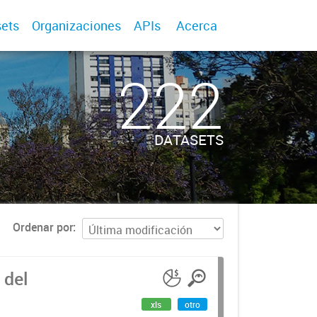
ets
Organizaciones
APIs
Acerca
222
DATASETS
Ordenar por
 del
xls
otro