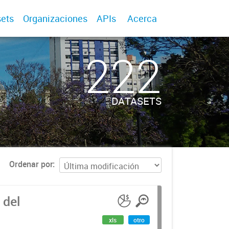
ets
Organizaciones
APIs
Acerca
222
DATASETS
Ordenar por
 del
xls
otro