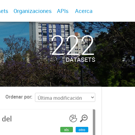
ets
Organizaciones
APIs
Acerca
222
DATASETS
Ordenar por
 del
xls
otro