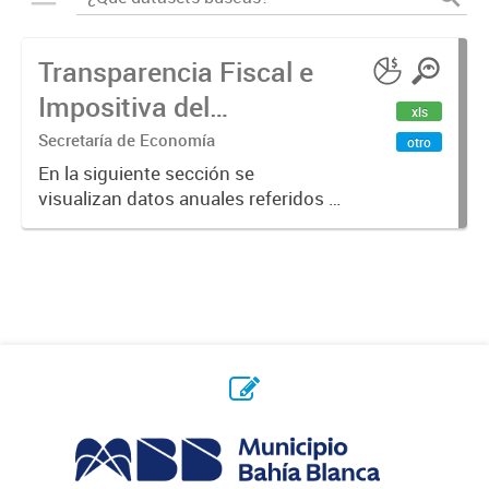
Transparencia Fiscal e
Impositiva del
xls
Municipio. Año 2023
Secretaría de Economía
otro
En la siguiente sección se
visualizan datos anuales referidos a
la transparencia fiscal e impositiva
del Municipio en el año 2023.