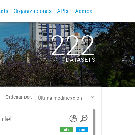
ets
Organizaciones
APIs
Acerca
222
DATASETS
Ordenar por
 del
xls
otro