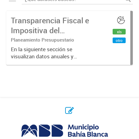
Transparencia Fiscal e
Impositiva del
xls
Municipio. Año 2024
Planeamiento Presupuestario
otro
En la siguiente sección se
visualizan datos anuales y
trimestrales referidos a la
transparencia fiscal e impositiva del
Municipio en el año 2024.