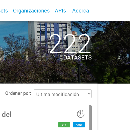
ets
Organizaciones
APIs
Acerca
222
DATASETS
Ordenar por
 del
xls
otro