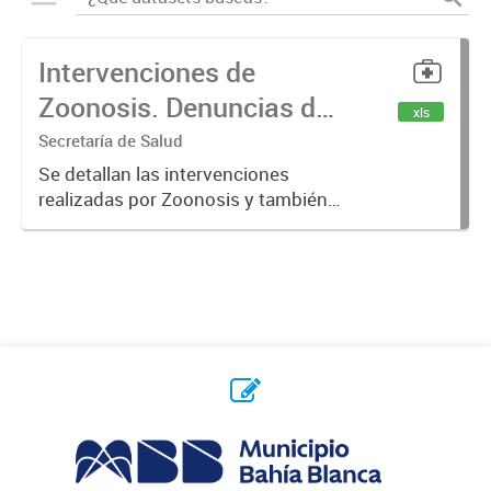
Intervenciones de
Zoonosis. Denuncias de
xls
Mordeduras de Caninos
Secretaría de Salud
y Felinos
Se detallan las intervenciones
realizadas por Zoonosis y también
denuncias realizadas de
mordeduras de caninos y felinos.