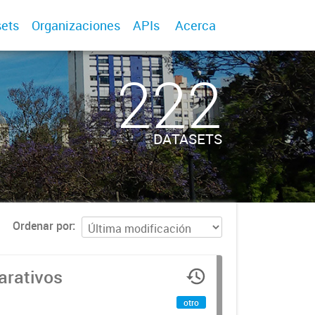
ets
Organizaciones
APIs
Acerca
222
DATASETS
Ordenar por
arativos
otro