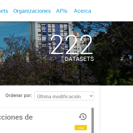
ets
Organizaciones
APIs
Acerca
222
DATASETS
Ordenar por
cciones de
csv