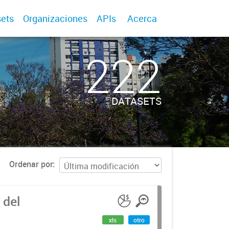
ets
Organizaciones
APIs
Acerca
222
DATASETS
Ordenar por
 del
xls
otro