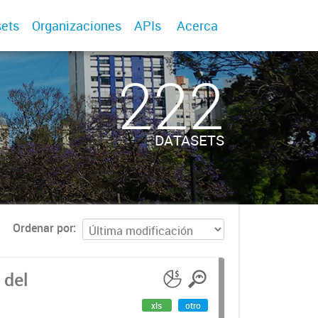
ets
Organizaciones
APIs
Acerca
222
DATASETS
Ordenar por
 del
xls
otro