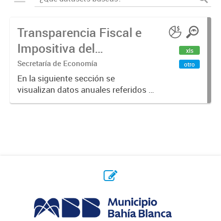
Transparencia Fiscal e
Impositiva del
xls
Municipio. Año 2023
Secretaría de Economía
otro
En la siguiente sección se
visualizan datos anuales referidos a
la transparencia fiscal e impositiva
del Municipio en el año 2023.