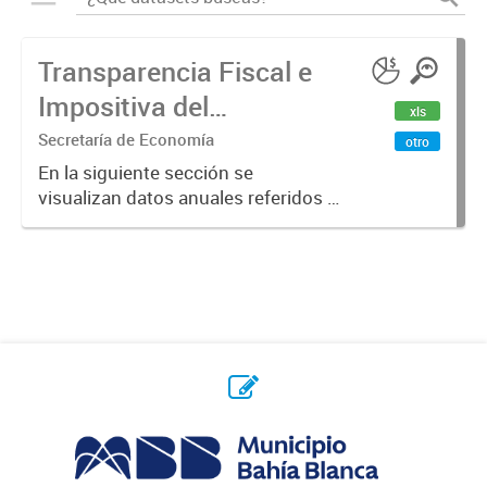
Transparencia Fiscal e
Impositiva del
xls
Municipio. Año 2023
Secretaría de Economía
otro
En la siguiente sección se
visualizan datos anuales referidos a
la transparencia fiscal e impositiva
del Municipio en el año 2023.