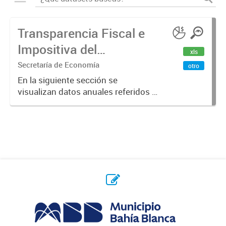
Transparencia Fiscal e
Impositiva del
xls
Municipio. Año 2023
Secretaría de Economía
otro
En la siguiente sección se
visualizan datos anuales referidos a
la transparencia fiscal e impositiva
del Municipio en el año 2023.