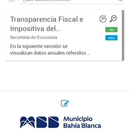
Transparencia Fiscal e
Impositiva del
xls
Municipio. Año 2023
Secretaría de Economía
otro
En la siguiente sección se
visualizan datos anuales referidos a
la transparencia fiscal e impositiva
del Municipio en el año 2023.