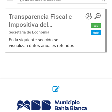
Transparencia Fiscal e
Impositiva del
xls
Municipio. Año 2023
Secretaría de Economía
otro
En la siguiente sección se
visualizan datos anuales referidos a
la transparencia fiscal e impositiva
del Municipio en el año 2023.