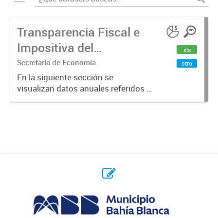
Transparencia Fiscal e
Impositiva del
xls
Municipio. Año 2023
Secretaría de Economía
otro
En la siguiente sección se
visualizan datos anuales referidos a
la transparencia fiscal e impositiva
del Municipio en el año 2023.