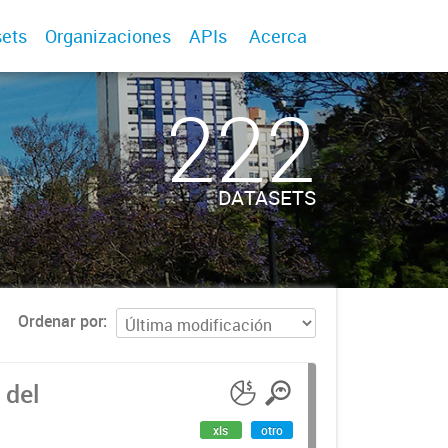
ets
Organizaciones
APIs
Acerca
222
DATASETS
Ordenar por
 del
xls
otro