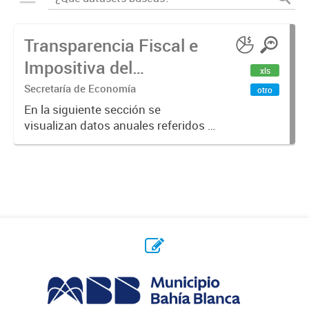
Transparencia Fiscal e
Impositiva del
xls
Municipio. Año 2023
Secretaría de Economía
otro
En la siguiente sección se
visualizan datos anuales referidos a
la transparencia fiscal e impositiva
del Municipio en el año 2023.