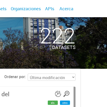
ets
Organizaciones
APIs
Acerca
222
DATASETS
Ordenar por
 del
xls
otro