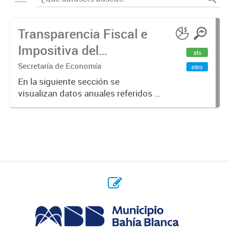
Transparencia Fiscal e
Impositiva del
xls
Municipio. Año 2023
Secretaría de Economía
otro
En la siguiente sección se
visualizan datos anuales referidos a
la transparencia fiscal e impositiva
del Municipio en el año 2023.