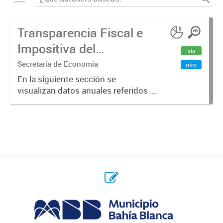
Transparencia Fiscal e
Impositiva del
xls
Municipio. Año 2023
Secretaría de Economía
otro
En la siguiente sección se
visualizan datos anuales referidos a
la transparencia fiscal e impositiva
del Municipio en el año 2023.