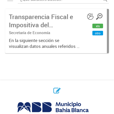
Transparencia Fiscal e
Impositiva del
xls
Municipio. Año 2023
Secretaría de Economía
otro
En la siguiente sección se
visualizan datos anuales referidos a
la transparencia fiscal e impositiva
del Municipio en el año 2023.