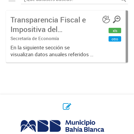
Transparencia Fiscal e
Impositiva del
xls
Municipio. Año 2023
Secretaría de Economía
otro
En la siguiente sección se
visualizan datos anuales referidos a
la transparencia fiscal e impositiva
del Municipio en el año 2023.