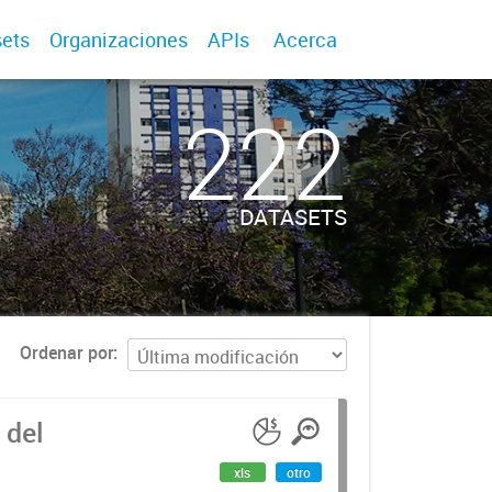
ets
Organizaciones
APIs
Acerca
222
DATASETS
Ordenar por
 del
xls
otro