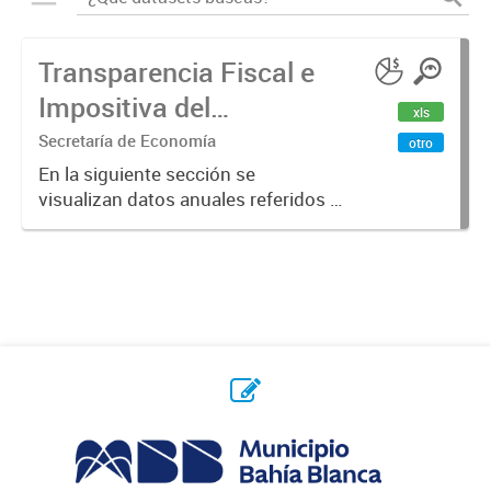
Transparencia Fiscal e
Impositiva del
xls
Municipio. Año 2023
Secretaría de Economía
otro
En la siguiente sección se
visualizan datos anuales referidos a
la transparencia fiscal e impositiva
del Municipio en el año 2023.