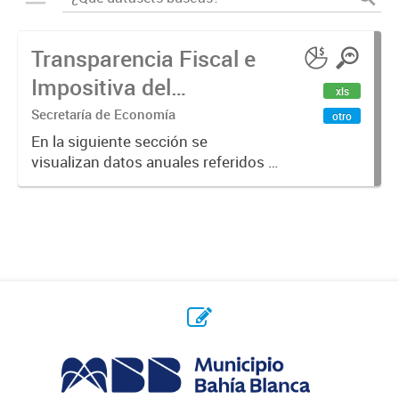
Transparencia Fiscal e
Impositiva del
xls
Municipio. Año 2023
Secretaría de Economía
otro
En la siguiente sección se
visualizan datos anuales referidos a
la transparencia fiscal e impositiva
del Municipio en el año 2023.