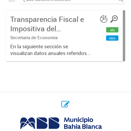
Transparencia Fiscal e
Impositiva del
xls
Municipio. Año 2023
Secretaría de Economía
otro
En la siguiente sección se
visualizan datos anuales referidos a
la transparencia fiscal e impositiva
del Municipio en el año 2023.