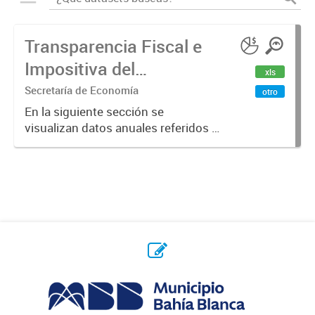
Transparencia Fiscal e
Impositiva del
xls
Municipio. Año 2023
Secretaría de Economía
otro
En la siguiente sección se
visualizan datos anuales referidos a
la transparencia fiscal e impositiva
del Municipio en el año 2023.