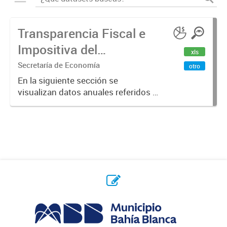
Transparencia Fiscal e
Impositiva del
xls
Municipio. Año 2023
Secretaría de Economía
otro
En la siguiente sección se
visualizan datos anuales referidos a
la transparencia fiscal e impositiva
del Municipio en el año 2023.