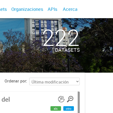
ets
Organizaciones
APIs
Acerca
222
DATASETS
Ordenar por
 del
xls
otro