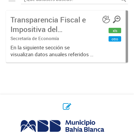
Transparencia Fiscal e
Impositiva del
xls
Municipio. Año 2023
Secretaría de Economía
otro
En la siguiente sección se
visualizan datos anuales referidos a
la transparencia fiscal e impositiva
del Municipio en el año 2023.