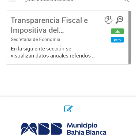
Transparencia Fiscal e
Impositiva del
xls
Municipio. Año 2023
Secretaría de Economía
otro
En la siguiente sección se
visualizan datos anuales referidos a
la transparencia fiscal e impositiva
del Municipio en el año 2023.