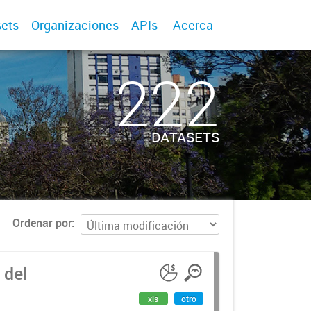
ets
Organizaciones
APIs
Acerca
222
DATASETS
Ordenar por
 del
xls
otro