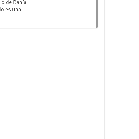
io de Bahía
 emitido un