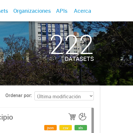
ets
Organizaciones
APIs
Acerca
222
DATASETS
Ordenar por
ipio
json
csv
xls