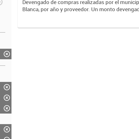
Devengado de compras realizadas por el municip
Blanca, por año y proveedor. Un monto devengado es una
cantidad de dinero que se compromete, luego de
contrato / orden de...