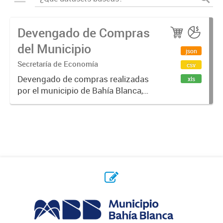
Devengado de Compras
del Municipio
json
Secretaría de Economía
csv
Devengado de compras realizadas
xls
por el municipio de Bahía Blanca,
por año y proveedor. Un monto
devengado es una cantidad de
dinero que se compromete, luego
de emitido un contrato / orden de...