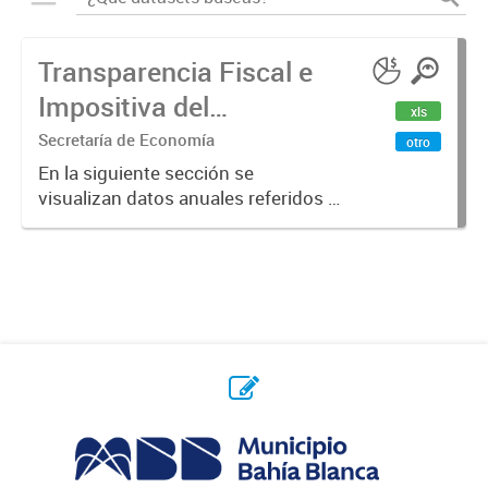
Transparencia Fiscal e
Impositiva del
xls
Municipio. Año 2023
Secretaría de Economía
otro
En la siguiente sección se
visualizan datos anuales referidos a
la transparencia fiscal e impositiva
del Municipio en el año 2023.