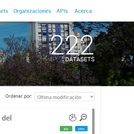
ets
Organizaciones
APIs
Acerca
222
DATASETS
Ordenar por
 del
xls
otro