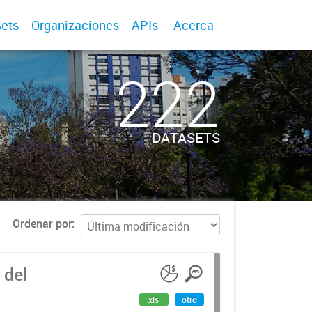
ets
Organizaciones
APIs
Acerca
222
DATASETS
Ordenar por
 del
xls
otro