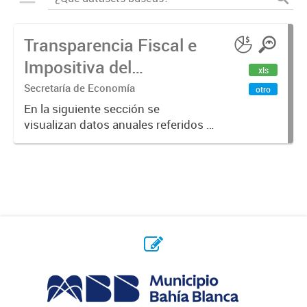
Transparencia Fiscal e
Impositiva del
xls
Municipio. Año 2023
Secretaría de Economía
otro
En la siguiente sección se
visualizan datos anuales referidos a
la transparencia fiscal e impositiva
del Municipio en el año 2023.