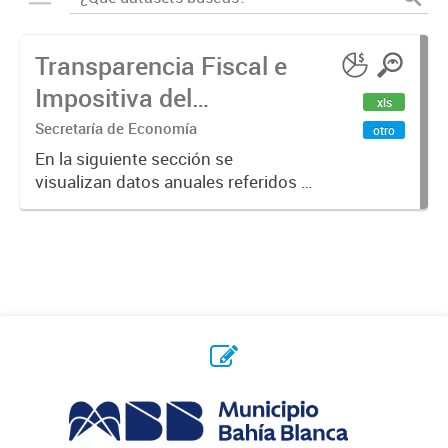
Transparencia Fiscal e
Impositiva del
xls
Municipio. Año 2023
Secretaría de Economía
otro
En la siguiente sección se
visualizan datos anuales referidos a
la transparencia fiscal e impositiva
del Municipio en el año 2023.