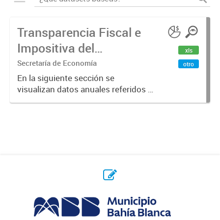
Transparencia Fiscal e
Impositiva del
xls
Municipio. Año 2023
Secretaría de Economía
otro
En la siguiente sección se
visualizan datos anuales referidos a
la transparencia fiscal e impositiva
del Municipio en el año 2023.