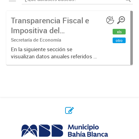
Transparencia Fiscal e
Impositiva del
xls
Municipio. Año 2023
Secretaría de Economía
otro
En la siguiente sección se
visualizan datos anuales referidos a
la transparencia fiscal e impositiva
del Municipio en el año 2023.