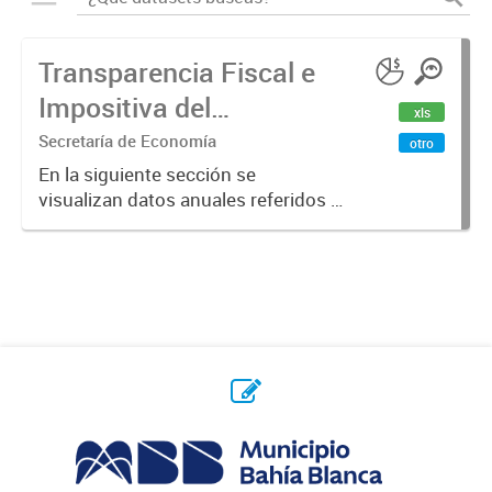
Transparencia Fiscal e
Impositiva del
xls
Municipio. Año 2023
Secretaría de Economía
otro
En la siguiente sección se
visualizan datos anuales referidos a
la transparencia fiscal e impositiva
del Municipio en el año 2023.