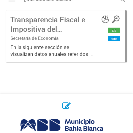
Transparencia Fiscal e
Impositiva del
xls
Municipio. Año 2023
Secretaría de Economía
otro
En la siguiente sección se
visualizan datos anuales referidos a
la transparencia fiscal e impositiva
del Municipio en el año 2023.